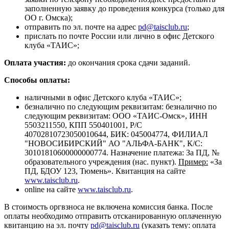
заполненную заявку до проведения конкурса (только для
ОО г. Омска);
отправить по эл. почте на адрес
pd@taisclub.ru
;
прислать по почте России или лично в офис Детского
клуба «ТАИС»;
Оплата участия:
до окончания срока сдачи заданий.
Способы оплаты:
наличными в офис Детского клуба «ТАИС»;
безналично по следующим реквизитам:
безналично по
следующим реквизитам: ООО «ТАИС-Омск», ИНН
5503211550, КПП 550401001, Р/С
40702810723050010644,
БИК: 045004774, ФИЛИАЛ
"НОВОСИБИРСКИЙ" АО "АЛЬФА-БАНК", К/С:
30101810600000000774. Назначение платежа: За ПД, №
образовательного учреждения (нас. пункт).
Пример:
«За
ПД, БДОУ 123, Тюмень». Квитанция на сайте
www.taisclub.ru
.
online на сайте
www.taisclub.ru
.
В стоимость оргвзноса не включена комиссия банка. После
оплаты необходимо отправить отсканированную оплаченную
квитанцию на эл. почту
pd@taisclub.ru
(указать тему: оплата