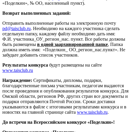
«Поделкин», № ОО, населенный пункт).
Возврат выполненных заданий:
Отправить выполненные работы на электронную почту
pd@taisclub.ru
. Необходимо на каждого участника сделать
отдельную папку, каждому файлу необходимо дать имя:
Ф.И. участника_ОУ_регион_нас. пункт. Все работы должны
быть размещены
в одной заархивированной папке
, Папка
должна иметь имя: «Поделкин_ ОО_регион_нас.пункт». Не
забудьте добавить список участников.
Результаты
конкурса
будут размещены на сайте
www.taisclub.ru
Награждение:
Сертификаты, дипломы, подарки,
благодарственные письма участникам, педагогам выдаются
после проведения и опубликования результатов конкурса. Для
Омской области, регионов РФ, других стран все документы и
подарки отправляются Почтой России. Сроки доставки
указываются в файле с итоговыми результатами конкурса и в
новостях на главной странице сайта
www.taisclub.ru
.
До встречи на Всероссийском конкурсе «Поделкин»!