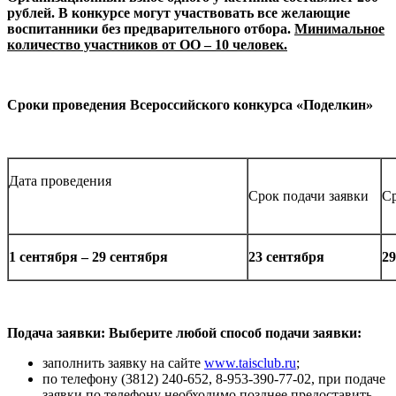
рублей.
В конкурсе могут участвовать все желающие
воспитанники без предварительного отбора.
Минимальное
количество участников от ОО – 10 человек.
Сроки проведения Всероссийского конкурса «Поделкин»
Дата проведения
Срок подачи заявки
Ср
1 сентября – 29 сентября
23 сентября
29
Подача заявки:
Выберите любой способ подачи заявки:
заполнить заявку на сайте
www.taisclub.ru
;
по телефону (3812) 240-652, 8-953-390-77-02, при подаче
заявки по телефону необходимо позднее предоставить