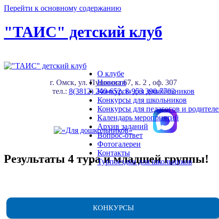
Перейти к основному содержанию
"ТАИС" детский клуб
О клубе
г. Омск, ул. Пушкина 67, к. 2 , оф. 307
Новости
тел.:
8(3812) 240-652
Конкурсы для дошкольников
,
8-953 390-7702
Конкурсы для школьников
Конкурсы для педагогов и родител
Календарь мероприятий
Архив заданий
Вопрос-ответ
Фотогалереи
Контакты
Результаты 4 тура и младшей группы!
Турпоездки для школьников
КОНКУРСЫ