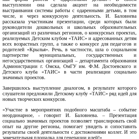
выступлении она сделала акцент на необходимости
выстраивания системы работы с одаренными детьми, в том
числе, и через конкурсную деятельность. И. Баловнева
рассказала участникам презентации, среди которых были
руководители дошкольных и школьных образовательных
организаций из различных регионов, о конкурсных проектах,
реализуемых Детским клубом «ТАИС» и адресованных детям
всех возрастных групп, а также о конкурсе для педагогов и
родителей «Крылья». Речь, в частности, шла о социальном
партнерстве муниципальных, государственных и
негосударственных организаций – департамента образования
Администрации г. Омска, ОмГУ им. Ф.М. Достоевского и
Детского клуба «ТАИС» в части реализации социально
значимых проектов.
Завершилось выступление диалогом, в результате которого
слушатели предложили Детскому клубу «ТАИС» ряд идей для
новых творческих конкурсов.
«Участие в мероприятиях подобного масштаба – событие
неординарное, - говорит И. Баловнева. – Презентация
социально значимых проектов позволяет транслировать свой
опыт на другие регионы, помогает увидеть и сопоставить
результаты своей деятельности с достижениями коллег. И это
замечательная площадка для генерации идей!»