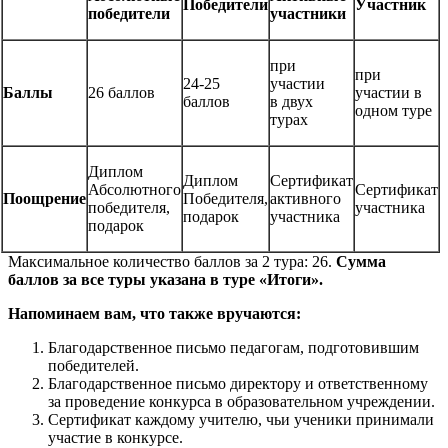
Победители
Участник
победители
участники
при
при
24-25
участии
Баллы
26 баллов
участии в
баллов
в двух
одном туре
турах
Диплом
Диплом
Сертификат
Абсолютного
Сертификат
Поощрение
Победителя,
активного
победителя,
участника
подарок
участника
подарок
Максимальное количество баллов за 2 тура: 26.
Сумма
баллов за все туры указана в туре «Итоги».
Напоминаем вам, что также вручаются:
Благодарственное письмо педагогам, подготовившим
победителей.
Благодарственное письмо директору и ответственному
за проведение конкурса в образовательном учреждении.
Сертификат каждому учителю, чьи ученики принимали
участие в конкурсе.