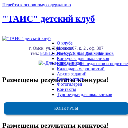
Перейти к основному содержанию
"ТАИС" детский клуб
О клубе
г. Омск, ул. Пушкина 67, к. 2 , оф. 307
Новости
тел.:
8(3812) 240-652
Конкурсы для дошкольников
,
8-953 390-7702
Конкурсы для школьников
Конкурсы для педагогов и родител
Календарь мероприятий
Архив заданий
Размещены результаты конкурса!
Вопрос-ответ
Фотогалереи
Контакты
Турпоездки для школьников
КОНКУРСЫ
Размещены результаты конкурса!